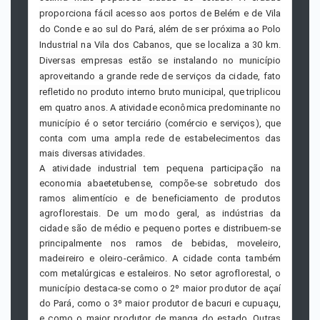
proporciona fácil acesso aos portos de Belém e de Vila
do Conde e ao sul do Pará, além de ser próxima ao Polo
Industrial na Vila dos Cabanos, que se localiza a 30 km.
Diversas empresas estão se instalando no município
aproveitando a grande rede de serviços da cidade, fato
refletido no produto interno bruto municipal, que triplicou
em quatro anos.
A atividade econômica predominante no
município é o setor terciário (comércio e serviços), que
conta com uma ampla rede de estabelecimentos das
mais diversas atividades.
A atividade industrial tem pequena participação na
economia abaetetubense, compõe-se sobretudo dos
ramos alimentício e de beneficiamento de produtos
agroflorestais. De um modo geral, as indústrias da
cidade são de médio e pequeno portes e distribuem-se
principalmente nos ramos de bebidas, moveleiro,
madeireiro e oleiro-cerâmico. A cidade conta também
com metalúrgicas e estaleiros.
No setor agroflorestal, o
município destaca-se como o 2º maior produtor de açaí
do Pará, como o 3º maior produtor de bacuri e cupuaçu,
e como o maior produtor de manga do estado. Outras